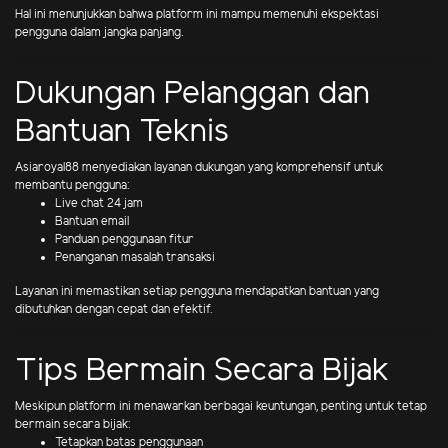
Hal ini menunjukkan bahwa platform ini mampu memenuhi ekspektasi
pengguna dalam jangka panjang.
Dukungan Pelanggan dan
Bantuan Teknis
Asiaroyal88 menyediakan layanan dukungan yang komprehensif untuk
membantu pengguna:
Live chat 24 jam
Bantuan email
Panduan penggunaan fitur
Penanganan masalah transaksi
Layanan ini memastikan setiap pengguna mendapatkan bantuan yang
dibutuhkan dengan cepat dan efektif.
Tips Bermain Secara Bijak
Meskipun platform ini menawarkan berbagai keuntungan, penting untuk tetap
bermain secara bijak:
Tetapkan batas penggunaan