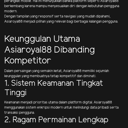
perangkat mobile. Hal ini menunjukkan bahwa platform seperti Asiaroyal88
berkembang karena mampu menyesuaikan diri dengan kebutuhan pengguna
modern.
Dengan tampilan yang responsif serta navigasi yang mudah dipahami,
Asiaroyal88 menjadi pilihan yang relevan bagi berbagai kalangan pengguna.
Keunggulan Utama
Asiaroyal88 Dibanding
Kompetitor
Dalam persaingan yang semakin ketat, Asiaroyal88 memiliki sejumlah
keunggulan yang membuatnya tetap kompetitif dan diminati.
1. Sistem Keamanan Tingkat
Tinggi
Keamanan menjadi prioritas utama dalam platform digital. Asiaroyal88
menggunakan sistem enkripsi modern untuk melindungi data pribadi serta
transaksi pengguna.
2. Ragam Permainan Lengkap