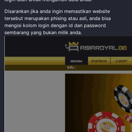
Disarankan jika anda ingin memastikan website
tersebut merupakan phising atau asli, anda bisa
mengisi kolom login dengan id dan password
sembarang yang bukan milik anda.