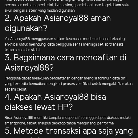
permainan online seperti slot, live casino, sportsbook, dan togel dalam satu
akun dengan sistem yang mudah digunakan.
2. Apakah Asiaroyal88 aman
digunakan?
Ya, Asiaroyal88 menggunakan sistem keamanan modern dengan teknologi
enkripsi untuk melindungi data pengguna serta menjaga setiap transaksi
tetap aman dan stabil.
3. Bagaimana cara mendaftar di
Asiaroyal88?
Pengguna dapat melakukan pendaftaran dengan mengisi formulir data diri
yang tersedia, kemudian mengikuti proses verifikasi untuk mengaktifkan akun
secara cepat.
4. Apakah Asiaroyal88 bisa
diakses lewat HP?
Bisa. Asiaroyal88 memiliki tampilan responsif sehingga dapat diakses melalui
smartphone, tablet, maupun desktop tanpa mengurangi performa.
5. Metode transaksi apa saja yang