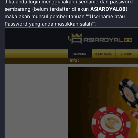
Jika anda login menggunakan username dan password
sembarang (belum terdaftar di akun
ASIAROYAL88
)
maka akan muncul pemberitahuan ""Username atau
Password yang anda masukkan salah"".